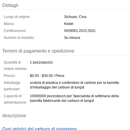
Dettagli
Luogo di origine:
Sichuan, Cina
Marca:
Kedel
Certificazione:
ISO9001:2015,SGS,
Numero di modello:
Su misura
Termini di pagamento e spedizione
Quantità di
1 pezzo/pezzo
ordine minimo:
Prezzo:
$0.50 - $30.00 / Piece
Imballaggi
scatola di plastica e contenitore di cartone per la barretta
d'imballaggio del carburo di tungst
particolari:
Capacità di
10000000 pezzo/pezzi per Specialista di settimana della
barretta fabbricante del carburo di tungst
alimentazione:
descrizione
Coni retinici del carburo di tungsteno