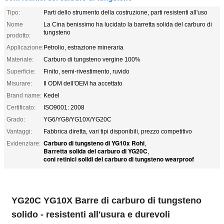
Tipo:
Parti dello strumento della costruzione, parti resistenti all'uso
Nome
La Cina benissimo ha lucidato la barretta solida del carburo di
tungsteno
prodotto:
Applicazione:
Petrolio, estrazione mineraria
Materiale:
Carburo di tungsteno vergine 100%
Superficie:
Finito, semi-rivestimento, ruvido
Misurare:
Il ODM dell'OEM ha accettato
Brand name:
Kedel
Certificato:
ISO9001: 2008
Grado:
YG6/YG8/YG10X/YG20C
Vantaggi:
Fabbrica diretta, vari tipi disponibili, prezzo competitivo
Carburo di tungsteno di YG10x Rohi
Evidenziare:
,
Barretta solida del carburo di YG20C
,
coni retinici solidi del carburo di tungsteno wearproof
YG20C YG10X Barre di carburo di tungsteno
solido - resistenti all'usura e durevoli