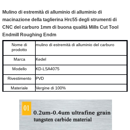
Mulino di estremità di alluminio di alluminio di
macinazione della taglierina Hrc55 degli strumenti di
CNC del carburo 1mm di buona qualità Mills Cut Tool
Endmill Roughing Endm
Nome di
mulino di estremità di alluminio del carburo
prodotto
Marca
Kedel
Modello
KD-LSA4075
Rivestimento
PVD
Materiale
Vergine di 100%
Grado
MC115/MC118/MC118X/MC335
Pezzo in
Acciaio inossidabile d'acciaio//acciaio
lavorazione
legato/ghisa/alluminio
HRC
HRC 45-65