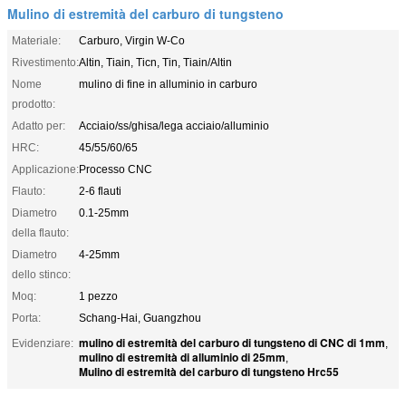
Mulino di estremità del carburo di tungsteno
Materiale:
Carburo, Virgin W-Co
Rivestimento:
Altin, Tiain, Ticn, Tin, Tiain/Altin
Nome
mulino di fine in alluminio in carburo
prodotto:
Adatto per:
Acciaio/ss/ghisa/lega acciaio/alluminio
HRC:
45/55/60/65
Applicazione:
Processo CNC
Flauto:
2-6 flauti
Diametro
0.1-25mm
della flauto:
Diametro
4-25mm
dello stinco:
Moq:
1 pezzo
Porta:
Schang-Hai, Guangzhou
mulino di estremità del carburo di tungsteno di CNC di 1mm
Evidenziare:
,
mulino di estremità di alluminio di 25mm
,
Mulino di estremità del carburo di tungsteno Hrc55