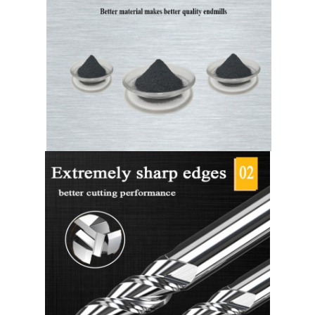
MOQ
1 pezzo
Forma della
Raggio d'angolo
flauto
Flauto
2/3/4/5/6
Diametro della
0.1-25mm
flauto
Diametro del
4-25mm
gambo
HRC
45/55/60/65