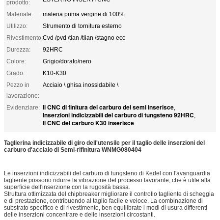
prodotto:
Materiale:
materia prima vergine di 100%
Utilizzo:
Strumento di tornitura esterno
Rivestimento:
Cvd /pvd /tian /tlian /stagno ecc
Durezza:
92HRC
Colore:
Grigio/dorato/nero
Grado:
K10-K30
Pezzo in
Acciaio \ ghisa inossidabile \
lavorazione:
Il CNC di finitura del carburo dei semi inserisce
Evidenziare:
,
Inserzioni indicizzabili del carburo di tungsteno 92HRC
,
Il CNC del carburo K30 inserisce
Taglierina indicizzabile di giro dell'utensile per il taglio delle inserzioni del
carburo d'acciaio di Semi-rifinitura WNMG080404
Le inserzioni indicizzabili del carburo di tungsteno di Kedel con l'avanguardia
tagliente possono ridurre la vibrazione del processo lavorante, che è utile alla
superficie dell'inserzione con la rugosità bassa.
Struttura ottimizzata del chipbreaker migliorare il controllo tagliente di scheggia
e di prestazione, contribuendo al taglio facile e veloce. La combinazione di
substrato specifico e di rivestimento, ben equilibrate i modi di usura differenti
delle inserzioni concentrare e delle inserzioni circostanti.