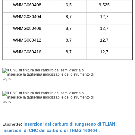
WNMG060408
6,5
9,525
WNMG080404
8,7
12,7
WNMG080408
8,7
12,7
WNMG080412
8,7
12,7
WNMG080416
8,7
12,7
Inserzioni del carburo di tungsteno di TLIAN
Etichette:
,
Inserzioni di CNC del carburo di TNMG 160404
,