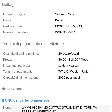
Dettagli
Luogo di origine:
Sichuan, Cina
Marca:
Kedel
Certificazione:
ISO9001:2015,SGS,
Numero di modello:
WNMG080404
Termini di pagamento e spedizione
Quantità di ordine minimo:
20 pezzo/pezzi
Prezzo:
$0.60 - $18.00 / Piece
Imballaggi particolari:
scatola +carton
Termini di pagamento:
T/T, L/C, Western Union,
Capacità di alimentazione:
2000 pc ai mesi
descrizione
Il CNC del carburo inserisce
Nome
WNMG 080404 MS CUTTRO STRUMENTI DI TORNITÀ
ESTERNO INSERTI CNC