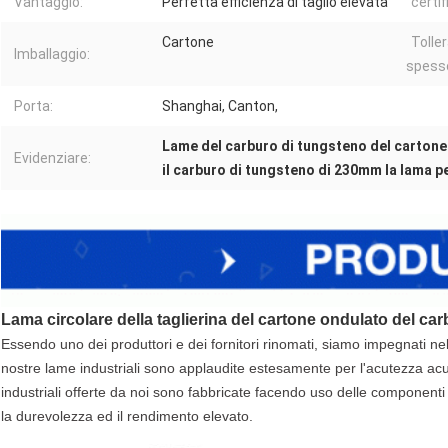
Vantaggio:
Perfetta efficienza di taglio elevata
certif
Cartone
Tolle
Imballaggio:
spess
Porta:
Shanghai, Canton,
Lame del carburo di tungsteno del carton
Evidenziare:
il carburo di tungsteno di 230mm la lama p
Lama circolare della taglierina del cartone ondulato del ca
Essendo uno dei produttori e dei fornitori rinomati, siamo impegnati ne
nostre lame industriali sono applaudite estesamente per l'acutezza acut
industriali offerte da noi sono fabbricate facendo uso delle component
la durevolezza ed il rendimento elevato.