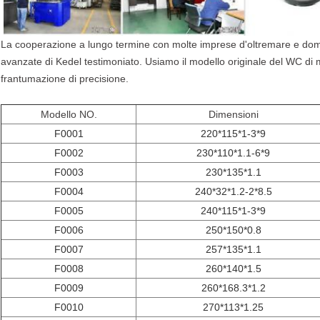
La cooperazione a lungo termine con molte imprese d'oltremare e dome
avanzate di Kedel testimoniato. Usiamo il modello originale del WC di 
frantumazione di precisione.
Modello NO.
Dimensioni
F0001
220*115*1-3*9
F0002
230*110*1.1-6*9
F0003
230*135*1.1
F0004
240*32*1.2-2*8.5
F0005
240*115*1-3*9
F0006
250*150*0.8
F0007
257*135*1.1
F0008
260*140*1.5
F0009
260*168.3*1.2
F0010
270*113*1.25