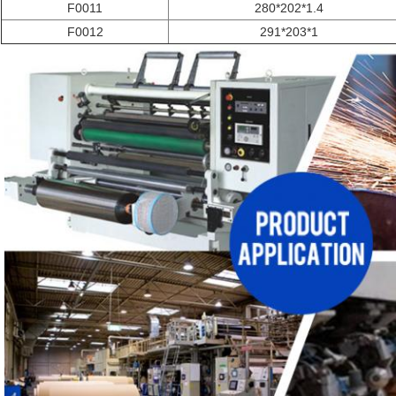
F0011
280*202*1.4
F0012
291*203*1