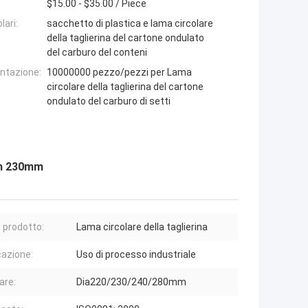
$15.00 - $35.00 / Piece
lari:
sacchetto di plastica e lama circolare
della taglierina del cartone ondulato
del carburo del conteni
entazione:
10000000 pezzo/pezzi per Lama
circolare della taglierina del cartone
ondulato del carburo di setti
mm 230mm
prodotto:
Lama circolare della taglierina
cazione:
Uso di processo industriale
are:
Dia220/230/240/280mm