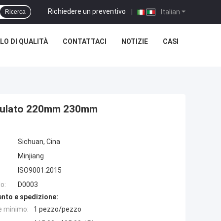
Richiedere un preventivo
|
Italian
Ricerca
O DI QUALITÀ
CONTATTACI
NOTIZIE
CASI
ondulato 220mm 230mm
Sichuan, Cina
Minjiang
ISO9001:2015
o:
D0003
nto e spedizione:
e minimo:
1 pezzo/pezzo