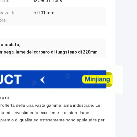
icato:
ISO9001: 2008
ranza di
± 0,01 mm
ore:
e ondulato
,
er sega
,
lame del carburo di tungsteno di 220mm
rburo
ll'offerta della una vasta gamma lama industriale. Le
a ed il rivestimento eccellente. Le intere lame
i premio di qualità ed estesamente sono applaudite per