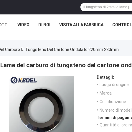
OTTI
VIDEO
DI NOI
VISITA ALLA FABBRICA
CONTROLL
el Carburo Di Tungsteno Del Cartone Ondulato 220mm 230mm
Lame del carburo di tungsteno del cartone 
Dettagli:
Luogo di origine:
Marca:
Certificazione:
Numero di modell
Termini di pagame
Quantità di ordin