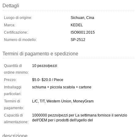
Dettagli
Luogo di origine:
Sichuan, Cina
Marca:
KEDEL
Certificazione:
ISO9001:2015
Numero di modello:
SP-2512
Termini di pagamento e spedizione
Quantità di
10 pezzo/pezzi
ordine minimo:
Prezzo:
$5.0- $20.0 / Piece
Imballaggi
schiuma + piccola scatola + cartone
particolari:
Termini di
L/C, T/T, Western Union, MoneyGram
pagamento:
Capacità di
1000000 pezzo/pezzi per La settimana fornisce il servizio
dell'OEM per i prodotti dell'ugello del
alimentazione:
descrizione