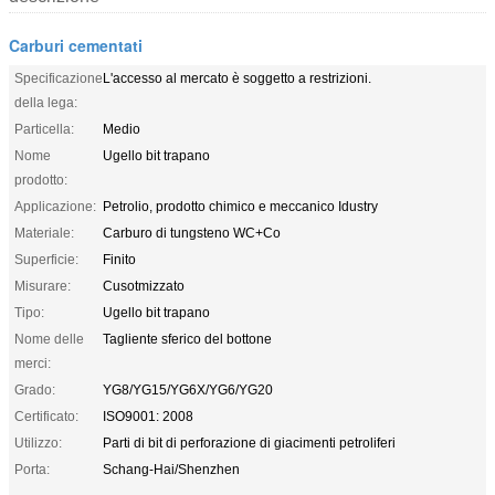
Carburi cementati
Specificazione
L'accesso al mercato è soggetto a restrizioni.
della lega:
Particella:
Medio
Nome
Ugello bit trapano
prodotto:
Applicazione:
Petrolio, prodotto chimico e meccanico Idustry
Materiale:
Carburo di tungsteno WC+Co
Superficie:
Finito
Misurare:
Cusotmizzato
Tipo:
Ugello bit trapano
Nome delle
Tagliente sferico del bottone
merci:
Grado:
YG8/YG15/YG6X/YG6/YG20
Certificato:
ISO9001: 2008
Utilizzo:
Parti di bit di perforazione di giacimenti petroliferi
Porta:
Schang-Hai/Shenzhen