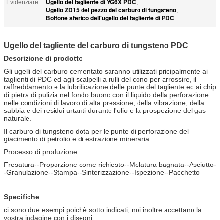
Ugello del tagliente di YG6X PDC
Evidenziare:
,
Ugello ZD15 del pezzo del carburo di tungsteno
,
Bottone sferico dell'ugello del tagliente di PDC
Ugello del tagliente del carburo di tungsteno PDC
Descrizione di prodotto
Gli ugelli del carburo cementato saranno utilizzati pricipalmente ai
taglienti di PDC ed agli scalpelli a rulli del cono per arrossire, il
raffreddamento e la lubrificazione delle punte del tagliente ed ai chip
di pietra di pulizia nel fondo buono con il liquido della perforazione
nelle condizioni di lavoro di alta pressione, della vibrazione, della
sabbia e dei residui urtanti durante l'olio e la prospezione del gas
naturale.
Il carburo di tungsteno dota per le punte di perforazione del
giacimento di petrolio e di estrazione mineraria
Processo di produzione
Fresatura--Proporzione come richiesto--Molatura bagnata--Asciutto-
-Granulazione--Stampa--Sinterizzazione--Ispezione--Pacchetto
Specifiche
ci sono due esempi poichè sotto indicati, noi inoltre accettano la
vostra indagine con i disegni.