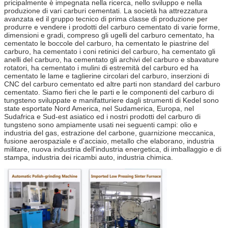
pricipalmente è impegnata nella ricerca, nello sviluppo e nella
produzione di vari carburi cementati. La società ha attrezzatura
avanzata ed il gruppo tecnico di prima classe di produzione per
produrre e vendere i prodotti del carburo cementato di varie forme,
dimensioni e gradi, compreso gli ugelli del carburo cementato, ha
cementato le boccole del carburo, ha cementato le piastrine del
carburo, ha cementato i coni retinici del carburo, ha cementato gli
anelli del carburo, ha cementato gli archivi del carburo e sbavature
rotatori, ha cementato i mulini di estremità del carburo ed ha
cementato le lame e taglierine circolari del carburo, inserzioni di
CNC del carburo cementato ed altre parti non standard del carburo
cementato. Siamo fieri che le parti e le componenti del carburo di
tungsteno sviluppate e manifatturiere dagli strumenti di Kedel sono
state esportate Nord America, nel Sudamerica, Europa, nel
Sudafrica e Sud-est asiatico ed i nostri prodotti del carburo di
tungsteno sono ampiamente usati nei seguenti campi: olio e
industria del gas, estrazione del carbone, guarnizione meccanica,
fusione aerospaziale e d'acciaio, metallo che elaborano, industria
militare, nuova industria dell'industria energetica, di imballaggio e di
stampa, industria dei ricambi auto, industria chimica.