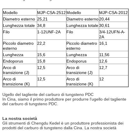
Modello
MJP-CSA-2512
Modello
MJP-CSA-2012
Diametro esterno
25,21
Diametro esterno
20,44
Lunghezza totale
34,8
Lunghezza totale
30,61
Filo
1-12UNF-2A
Filo
3/4-12UFN-A-
2A
Piccolo diametro
22,2
Piccolo diametro
16,1
esterno
esterno
Lunghezza
15,6
Lunghezza
11,56
Endoporus
15,8
Endoporus
12,6
Arco di
12,5
Arco di
12,7
transizione (J)
transizione (J)
Arco di
12,5
Arco di
12
transizione (K)
transizione (K)
Ugello del tagliente del carburo di tungsteno PDC
In Cina, siamo il primo produttore per produrre l'ugello del tagliente
del carburo di tungsteno PDC.
La nostra società
Gli strumenti di Chengdu Kedel è un produttore professionista dei
prodotti del carburo di tungsteno dalla Cina. La nostra società